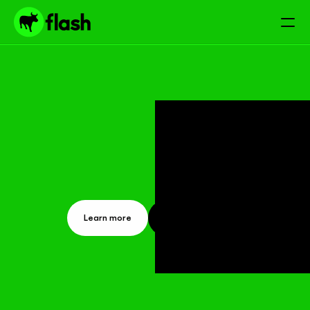
O
N
E
P
L
A
T
F
O
R
M
.
U
N
L
I
M
I
T
E
D
R
E
A
C
H
.
A
n
i
n
t
e
g
r
a
t
e
d
p
a
y
m
e
n
t
s
a
n
d
d
i
s
t
r
i
b
u
t
i
o
n
p
l
a
t
f
o
r
m
t
h
a
t
c
o
n
n
e
c
t
s
p
e
o
p
l
e
,
b
u
s
i
n
e
s
s
e
s
a
n
d
s
e
r
v
i
c
e
s
.
Learn more
Contact us